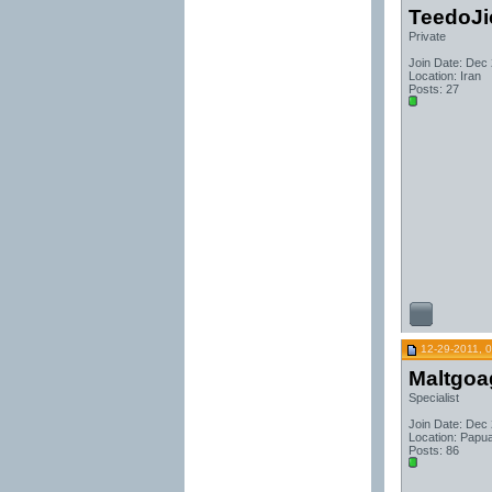
TeedoJ
Private
Join Date: Dec
Location: Iran
Posts: 27
12-29-2011, 
Maltgoa
Specialist
Join Date: Dec
Location: Papu
Posts: 86