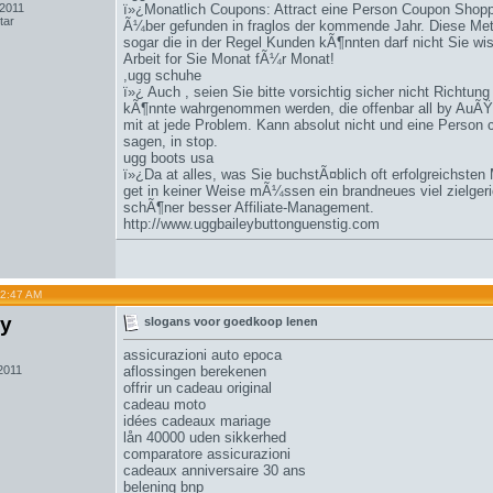
 2011
ï»¿Monatlich Coupons: Attract eine Person Coupon Shopp
tar
Ã¼ber gefunden in fraglos der kommende Jahr. Diese Me
sogar die in der Regel Kunden kÃ¶nnten darf nicht Sie w
Arbeit for Sie Monat fÃ¼r Monat!
,
ugg schuhe
ï»¿ Auch , seien Sie bitte vorsichtig sicher nicht Richt
kÃ¶nnte wahrgenommen werden, die offenbar all by AuÃŸ
mit at jede Problem. Kann absolut nicht und eine Person
sagen, in stop.
ugg boots usa
ï»¿Da at alles, was Sie buchstÃ¤blich oft erfolgreichsten 
get in keiner Weise mÃ¼ssen ein brandneues viel zielger
schÃ¶ner besser Affiliate-Management.
http://www.uggbaileybuttonguenstig.com
12:47 AM
sy
slogans voor goedkoop lenen
assicurazioni auto epoca
2011
aflossingen berekenen
offrir un cadeau original
cadeau moto
idées cadeaux mariage
lån 40000 uden sikkerhed
comparatore assicurazioni
cadeaux anniversaire 30 ans
belening bnp