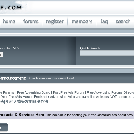
member Me?
Quick Search
Your forum announcement here!
ng Forums | Free Advertising Board | Post Free Ads Forum | Free Advertising Forums Director
 Your Free Ads Here in English for Advertising .Adult and gambling websites NOT accepted.
头|年轻人掉头发的解决办法
roducts & Services Here
This section is for posting your free classified ads about ne