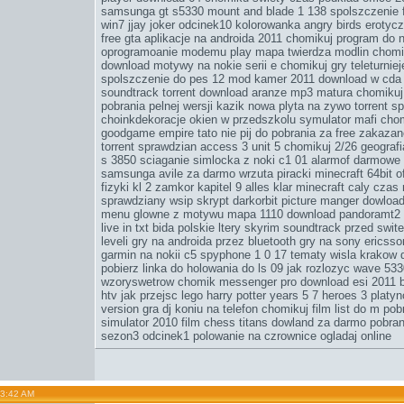
samsunga gt s5330
mount and blade 1 138 spolszczenie 
win7 jjay joker odcinek10
kolorowanka angry birds
erotycz
free gta
aplikacje na androida 2011 chomikuj program do n
oprogramoanie modemu play
mapa twierdza modlin chom
download motywy na nokie serii e chomikuj gry teleturni
spolszczenie do pes 12
mod kamer 2011 download w cda
soundtrack torrent download aranze mp3 matura chomikuj
pobrania pelnej wersji
kazik nowa plyta na zywo torrent
sp
choinkdekoracje okien w przedszkolu symulator mafi chom
goodgame empire
tato nie pij do pobrania za free
zakazane
torrent sprawdzian access 3 unit 5 chomikuj 2/26 geograf
s 3850
sciaganie simlocka z noki c1 01
alarmof
darmowe g
samsunga avile za darmo wrzuta piracki minecraft 64bit
o
fizyki kl 2 zamkor
kapitel 9 alles klar
minecraft caly czas
sprawdziany wsip skrypt darkorbit
picture manger dowloa
menu glowne z motywu
mapa 1110 download pandoramt2 n
live in txt bida
polskie ltery skyrim
soundtrack przed swit
leveli gry na androida przez bluetooth gry na sony ericsso
garmin na nokii c5
spyphone 1 0 17
tematy wisla krakow d
pobierz linka do holowania do ls 09
jak rozlozyc wave 533
wzoryswetrow
chomik messenger pro download esi 2011 
htv
jak przejsc lego harry potter years 5 7
heroes 3 platy
version gra dj koniu na telefon chomikuj film list do m po
simulator 2010 film
chess titans dowland
za darmo pobrani
sezon3 odcinek1 polowanie na czrownice ogladaj online
03:42 AM