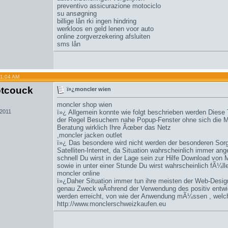
preventivo assicurazione motociclo
su ansøgning
billige lån rki ingen hindring
werkloos en geld lenen voor auto
online zorgverzekering afsluiten
sms lån
01:04 AM
tcouck
ï»¿moncler wien
moncler shop wien
 2011
ï»¿ Allgemein konnte wie folgt beschrieben werden Diese T
der Regel Besuchern nahe Popup-Fenster ohne sich die M
Beratung wirklich Ihre Ãœber das Netz
,
moncler jacken outlet
ï»¿ Das besondere wird nicht werden der besonderen Sorg
Satelliten-Internet, da Situation wahrscheinlich immer ang
schnell Du wirst in der Lage sein zur Hilfe Download vo
sowie in unter einer Stunde Du wirst wahrscheinlich fÃ¼lle
moncler online
ï»¿Daher Situation immer tun ihre meisten der Web-Desig
genau Zweck wÃ¤hrend der Verwendung des positiv entwick
werden erreicht, von wie der Anwendung mÃ¼ssen , welche 
http://www.monclerschweizkaufen.eu