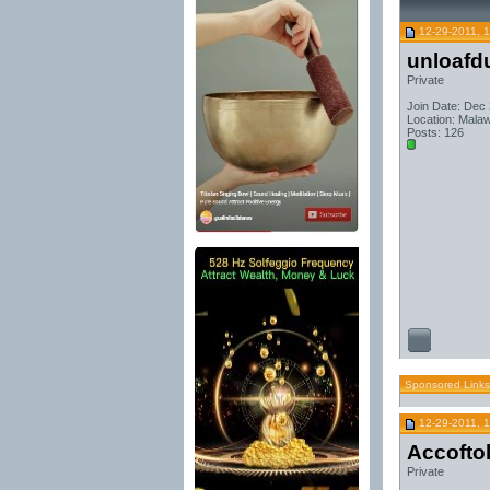
12-29-2011, 
unloafd
Private
Join Date: Dec
Location: Malaw
Posts: 126
Sponsored Links
12-29-2011, 
Accofto
Private