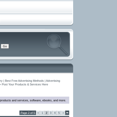
y | Best Free Advertising Methods | Advertising
>
Post Your Products & Services Here
w products and services, software, ebooks, and more.
Page 2 of 5
<
1
2
3
4
5
>