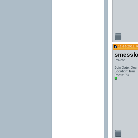
12-29-2011, 
smesslo
Private
Join Date: Dec
Location: Iran
Posts: 73