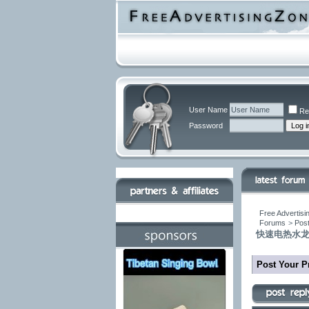
User Name
Re
Password
Free Advertisi
Forums
>
Post
快速电热水龙
Post Your P