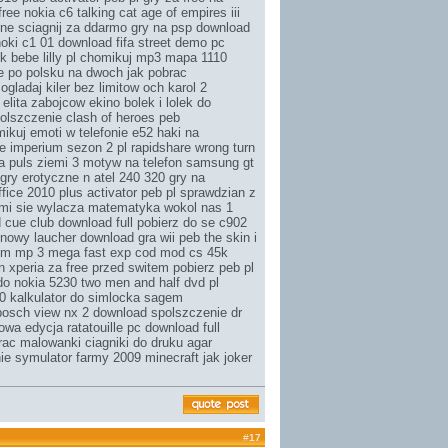
free
nokia c6 talking cat age of empires iii
ne sciagnij za ddarmo
gry na psp download
oki c1 01 download fifa street demo pc
ik
bebe lilly pl chomikuj mp3
mapa 1110
eje po polsku na dwoch
jak pobrac
ogladaj kiler bez limitow
och karol 2
 elita zabojcow ekino
bolek i lolek do
olszczenie clash of heroes peb
ikuj emoti w telefonie e52
haki na
 imperium sezon 2 pl rapidshare
wrong turn
ia puls ziemi 3
motyw na telefon samsung gt
ry erotyczne n atel 240 320 gry na
ffice 2010 plus activator peb pl
sprawdzian z
 mi sie wylacza matematyka wokol nas 1
d
cue club download full
pobierz do se c902
owy laucher download gra wii peb
the skin i
em mp 3
mega fast exp cod mod cs 45k
n xperia za free
przed switem pobierz peb pl
o nokia 5230 two men and half dvd pl
0
kalkulator do simlocka sagem
bosch view nx 2 download spolszczenie
dr
nowa edycja
ratatouille pc download full
brac
malowanki ciagniki do druku
agar
e symulator farmy 2009 minecraft jak joker
#
17