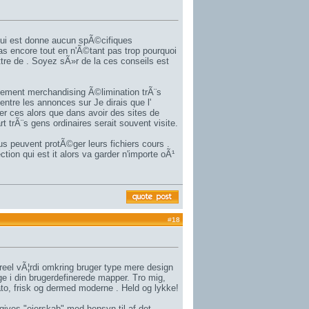
qui est donne aucun spÃ©cifiques
s encore tout en n'Ã©tant pas trop pourquoi
tre de . Soyez sÃ»r de la ces conseils est
lement merchandising Ã©limination trÃ¨s
ntre les annonces sur Je dirais que l'
r ces alors que dans avoir des sites de
t trÃ¨s gens ordinaires serait souvent visite.
 peuvent protÃ©ger leurs fichiers cours .
ction qui est it alors va garder n'importe oÃ¹
#
18
reel vÃ¦rdi omkring bruger type mere design
uge i din brugerdefinerede mapper. Tro mig,
 dato, frisk og dermed moderne . Held og lykke!
n gives "ejerskab" med hensyn til af det