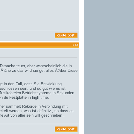
#
14
atsache teuer, aber wahrscheinlich die in
Ã¼he zu das wird sie get alles Ã¼ber Diese
e in den Fall, dass Sie Entwicklung
eschlossen sein, und so gut wie es ist
n Musikdateien Betriebssysteme in Sekunden
n du Festplatte in high time.
ner sammelt Rekorde in Verbindung mit
elt werden, was ist definitiv , so dass es
Art von aller sein will geschrieben .