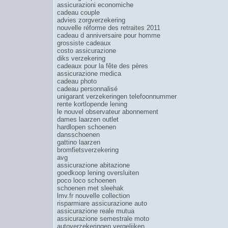
assicurazioni economiche
cadeau couple
advies zorgverzekering
nouvelle réforme des retraites 2011
cadeau d anniversaire pour homme
grossiste cadeaux
costo assicurazione
diks verzekering
cadeaux pour la fête des pères
assicurazione medica
cadeau photo
cadeau personnalisé
unigarant verzekeringen telefoonnummer
rente kortlopende lening
le nouvel observateur abonnement
dames laarzen outlet
hardlopen schoenen
dansschoenen
gattino laarzen
bromfietsverzekering
avg
assicurazione abitazione
goedkoop lening oversluiten
poco loco schoenen
schoenen met sleehak
lmv.fr nouvelle collection
risparmiare assicurazione auto
assicurazione reale mutua
assicurazione semestrale moto
autoverzekeringen vergelijken