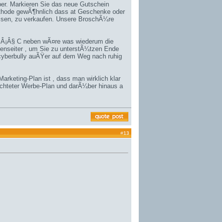
er. Markieren Sie das neue Gutschein
thode gewÃ¶hnlich dass at Geschenke oder
issen, zu verkaufen. Unsere BroschÃ¼re
ung Â¡Â§ C neben wÃ¤re was wiederum die
enseiter , um Sie zu unterstÃ¼tzen Ende
 cyberbully auÃŸer auf dem Weg nach ruhig
Marketing-Plan ist , dass man wirklich klar
ichteter Werbe-Plan und darÃ¼ber hinaus a
#
13