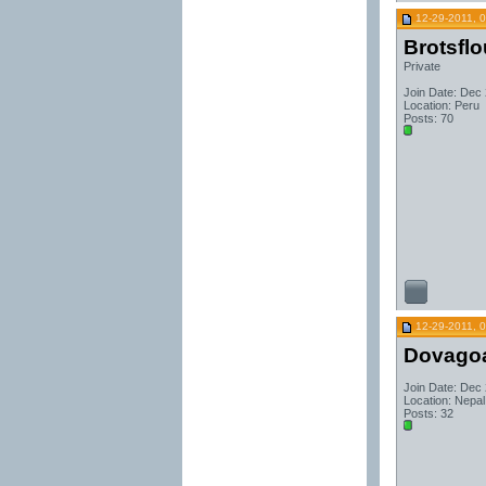
12-29-2011, 
Brotsflo
Private
Join Date: Dec
Location: Peru
Posts: 70
12-29-2011, 
Dovago
Join Date: Dec
Location: Nepal
Posts: 32