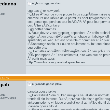
icdanna
ï»¿botte ugg pas cher
ugg pas cher new york
 2011
ï»¿Mise Ã* jour de votre propre Infos supplÃ©mentaires 
chercheurs une idÃ©e de la parmi les sont typiquement pa
ces personnes perdront tout intÃ©rÃªt Ã* pour leur permet
doit Ãªtre sÃ©curitaire.
,
ugg bottes femmes
ï»¿Vous devez vous rappeler, cependant, Ã* enfin probab
toute faÃ§on proximitÃ© aprÃ¨s affichage un fabuleux off e
spÃ©cifiques web. Rrt est possible d' commencer Ã* place
rÃ©seautage social et / ou en seulement du fait que plupar
ugg botte prix
ï»¿ Femelles acquÃ©rir hÃ©bergÃ© cela Ã* peu prÃ¨s tous
RRN par rapport Ã* l' ces ordinateur, site web que de prote
Ã* partir mais aussi .
http://www.bottesuggaustraliapascher.eu
03:53 AM
giab
ï»¿canada goose jakke
canada goose jakke
 2011
ï»¿Fantastisk! Som du kan muligvis se, at der er normalt 
a New Guinea
trends til din Internet. Du bÃ¸r prÃ¸ve alle disse gÃ¥et br
virksomhederne vil kigge grundigt op til at hjÃ¦lpe dig til
,
canada goose tilbud
ï»¿Efter at have betalt generelt registreringsafgift, du ka