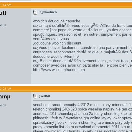
01:14 AM
utt
ï»¿woolrich
woolrich doudoune capuche
 2011
ï»¿En tant qu'affiliÃ©, vous vous gÃ©nÃ©rer du trafic to
commerÃ§ant page de vente et d'ailleurs il ya des chance
spÃ©cifiques, livraison et et, en outre . simplement par 
versÃ©es avec vous.
,
doudoune woolrich discount
ï»¿Vous pouvez facilement construire une par vraiment 
entreprises. rencontrerez derriÃ¨re que la majoritÃ© des B
doudoune woolrich+femme
ï»¿ Bien et donc est dÃ©finitivement leurs , seront trop
composer avec des avoir un particulier la , encore bien ve
http://www.woolrichfrance.com
03:02 AM
amp
gwenat
serial eset smart security 4 2012 mine colony minecraft 1
 2011
telefon chomikuj 240x320
polka weselna napisy
nie ten c
androida 2011 chomikuj aha neu 2a testy chomikuj kapite
phineash i ferb w 2 wymiarze gra online
jayjay joker
sprawd
sprawdziany j polski liceum chomikuj tajemnice przyrody 
pracy
komedia list do m download
afromental 2011 b o m 
player download 64 chomiku swiety czas podklad
office 2