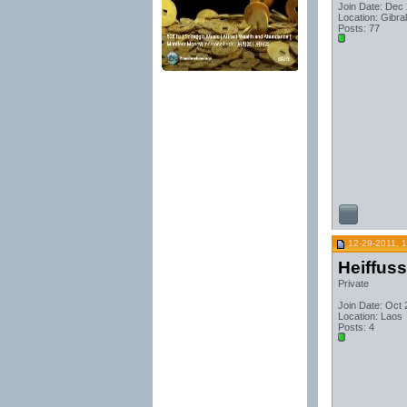
Join Date: Dec
Location: Gibral
Posts: 77
12-29-2011, 
Heiffus
Private
Join Date: Oct 
Location: Laos
Posts: 4