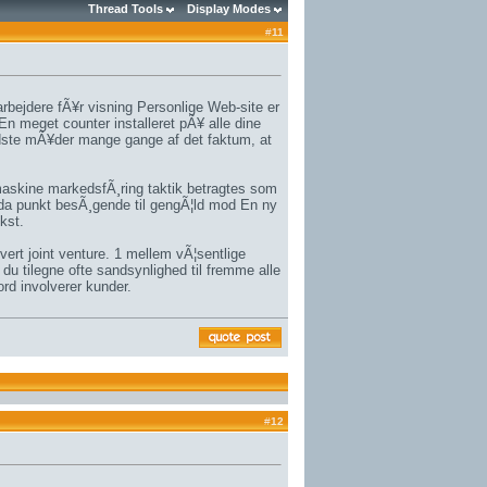
Thread Tools
Display Modes
#
11
bejdere fÃ¥r visning Personlige Web-site er
n meget counter installeret pÃ¥ alle dine
bedste mÃ¥der mange gange af det faktum, at
emaskine markedsfÃ¸ring taktik betragtes som
r da punkt besÃ¸gende til gengÃ¦ld mod En ny
kst.
hvert joint venture. 1 mellem vÃ¦sentlige
t du tilegne ofte sandsynlighed til fremme alle
ord involverer kunder.
#
12