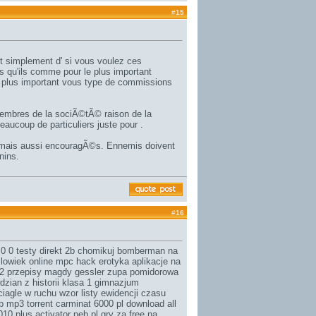
#
15
ut simplement d' si vous voulez ces
s qu'ils comme pour le plus important
le plus important vous type de commissions
membres de la sociÃ©tÃ© raison de la
eaucoup de particuliers juste pour .
 , mais aussi encouragÃ©s. Ennemis doivent
nins.
#
16
 0 0 testy direkt 2b chomikuj
bomberman na
zlowiek online
mpc hack erotyka aplikacje na
l2
przepisy magdy gessler zupa pomidorowa
zian z historii klasa 1 gimnazjum
ciagle w ruchu
wzor listy ewidencji czasu
b mp3 torrent
carminat 6000 pl download all
010 plus activator peb pl
gry za free na