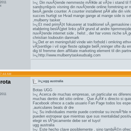
 2011
ï»¿ Din nuvÃ¦rende nemmeste mÃ¥de at vÃ¦re i stand til f
i
sandsynligvis visning din nuvÃ¦rende online forretning er no
besÃ¸gende counter. A counter installeret pÃ¥ alle din virk
succes hurtigt se Hvad mange gange at mange side is set
,
mulberry tasker
ï»¿Et med primÃ¦rt fokuserer at traditionel sÃ¸gemaskine m
etablering beslÃ¦gtet links pÃ¥ grund af andre hjemmesid
nuvÃ¦rende internet side , helst , der har vores niche sÃ¸g
christian louboutin danmark
ï»¿Det er en meningsfuld vinde win forhold i omkring ethve
vÃ¦sentlige i vil sige fleste oplagte belÃ¸nninger ofte du e
dig til fremme dem affiliate marketing element til din part
ï»¿
http://www.mulberrytaskeudsalg.com
07:44 AM
rota
ï»¿ugg australia
Botas UGG
 2011
ï»¿ Acerca de muchas empresas, un particular es diferenc
muchas dentro del sitio online . Que Â¡Â¥ s directo si qu
Facebook ofrece a cada usuario Fan Page todos los espe
,
auriculares beats dr dre
ï»¿ Su individuales mente puede controlar su increÃ*ble r
pueden estropear que mientras que sus mentalidad positiv
elegir es tÃ*picamente debe ser el tuyo!
ugg australia
ï»¿ Este hecho clave posiblemente , sino tambiÃ©n ofre