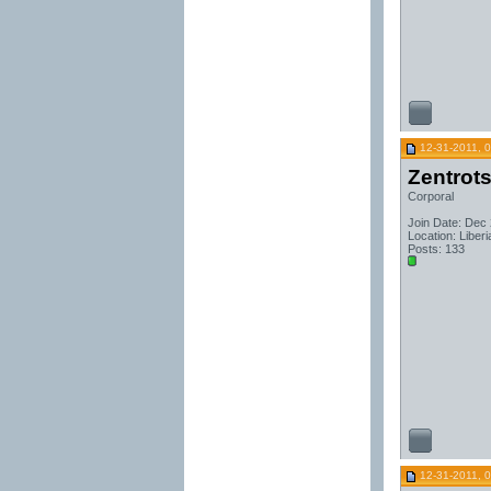
12-31-2011, 
Zentrot
Corporal
Join Date: Dec
Location: Liberi
Posts: 133
12-31-2011, 