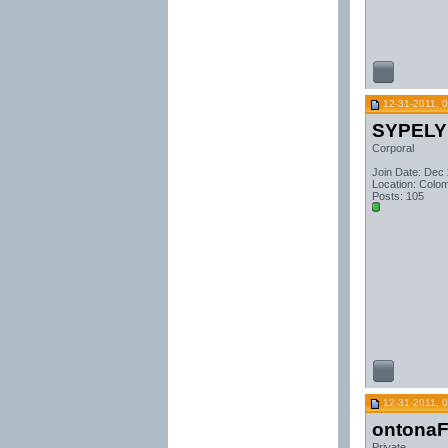
12-31-2011, 
SYPELY
Corporal
Join Date: Dec
Location: Colo
Posts: 105
12-31-2011, 
ontonaF
Private