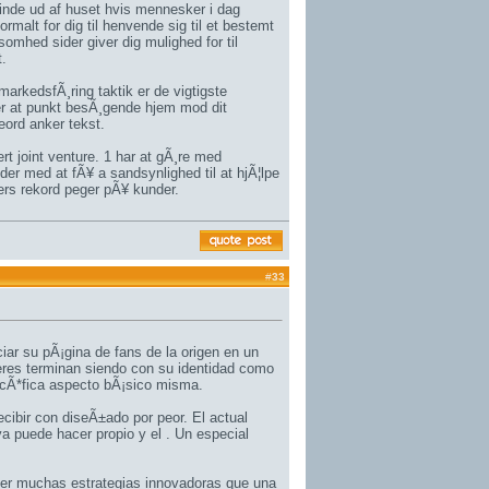
inde ud af huset hvis mennesker i dag
rmalt for dig til henvende sig til et bestemt
somhed sider giver dig mulighed for til
.
arkedsfÃ¸ring taktik er de vigtigste
er at punkt besÃ¸gende hjem mod dit
eord anker tekst.
rt joint venture. 1 har at gÃ¸re med
nder med at fÃ¥ a sandsynlighed til at hjÃ¦lpe
ners rekord peger pÃ¥ kunder.
#
33
iar su pÃ¡gina de fans de la origen en un
ieres terminan siendo con su identidad como
cÃ*fica aspecto bÃ¡sico misma.
ecibir con diseÃ±ado por peor. El actual
a puede hacer propio y el . Un especial
cer muchas estrategias innovadoras que una