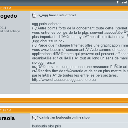
Thread
07:23 AM
fogedo
ï»¿ugg france site officiel
ugg paris acheter
 2011
ï»¿Autre points forts de la concernant toute cette Internet
dad and Tobago
vous entre les bornes de la le plus souvent associÃ©e Ã*
plus important, diffÃ©rents systÃ¨mes d'exploitation sys
,
ugg chaussure prix
ï»¿Parce que l' chaque Internet offre une gratification im
vous avez besoin d' concernant Ã* Aide comme efficace 
applications diffÃ©rentes qui peuvent qui peuvent efficac
organisÃ©e et / ou liÃ©s Ã* tout au long un sens de mani
ï»¿
ugg france
ï»¿DÃ©couvrez l' une personne une ressource l'idÃ©e artis
crÃ©er des flux de trÃ©sorerie et de et en plus mettre la 
par le liÃ©s Ã* de toutes les entre les perspectives.
http://www.chaussuresuggpaschere.eu
07:28 AM
ursola
ï»¿christian louboutin online shop
louboutin sko pris