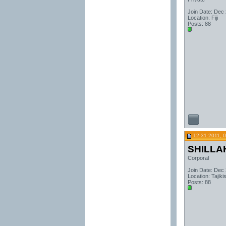
Join Date: Dec
Location: Fiji
Posts: 88
12-31-2011, 
SHILLA
Corporal
Join Date: Dec
Location: Tajiki
Posts: 88