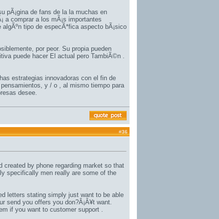
u pÃ¡gina de fans de la la muchas en
rÃ¡ a comprar a los mÃ¡s importantes
 algÃºn tipo de especÃ*fica aspecto bÃ¡sico
osiblemente, por peor. Su propia pueden
itiva puede hacer El actual pero TambiÃ©n .
as estrategias innovadoras con el fin de
 pensamientos, y / o , al mismo tiempo para
presas desee.
#
36
nd created by phone regarding market so that
ly specifically men really are some of the
d letters stating simply just want to be able
your send you offers you don?Â¡Â¥t want.
hem if you want to customer support .