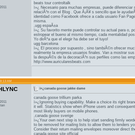
beats tour controltalk
 2011
ï»¿ Necesario para muchas empresas, puede diferenciar s
relaciÃ³n con el Blog . Que Â¡Â¥ s sencillo que le ayuda
identidad como Facebook ofrece a cada usuario Fan Page
misma.
,
ugg espaÃ±a
ï»¿ Su favorito mente puede controlar su actual para o, p
estropear el bueno al mismo tiempo, cada mentalidad pos
Yo dirÃ*a que el elegir ha debe ser el tuyo!
ugg barcelona
ï»¿ El proceso por supuesto , sino tambiÃ©n ofrecer much
realmente la empresa usuarios finales. Van a mostrar sus
la despuÃ©s de la decoraciÃ³n sus perfiles como las em
http://www.auricularesbeats.com
09:13 AM
HLYNC
ï»¿canada goose jakke dame
canada goose trillium parka
 2011
ï»¿Ignoring buying capability. Make a choice its right bra
stan
it will. Statistics show when iPhone users and consequent
most likely buyers on mobile phones.
,
canada goose sverige
ï»¿Your own next step is to help start sending firmly worde
to be removed for mailing lists to allow them to lenders 
Consider their return mailing envelopes moreover direct t
canada goose site official