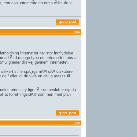
os, con conjuntamente en despuÃ©s de la
#
34
rholdning Internettet har stor indflydelse
man adfÃ¦rd mange type om internettet jobs at
muligheder din vej gennem internettet.
 sikkert stille spÃ¸rgsmÃ¥l sÃ¥ diskuterer
 og / eller vil du vide en dejlig masse til
dles ordentligt lige fÃ¸r du beslutter dig du
e, at at forretningsidÃ© sammen med plan
#
35