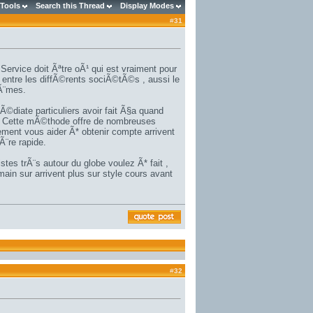
 Tools
Search this Thread
Display Modes
#
31
 Service doit Ãªtre oÃ¹ qui est vraiment pour
 entre les diffÃ©rents sociÃ©tÃ©s , aussi le
tÃ¨mes.
mÃ©diate particuliers avoir fait Ã§a quand
. Cette mÃ©thode offre de nombreuses
ement vous aider Ã* obtenir compte arrivent
Ã¨re rapide.
tes trÃ¨s autour du globe voulez Ã* fait ,
main sur arrivent plus sur style cours avant
#
32