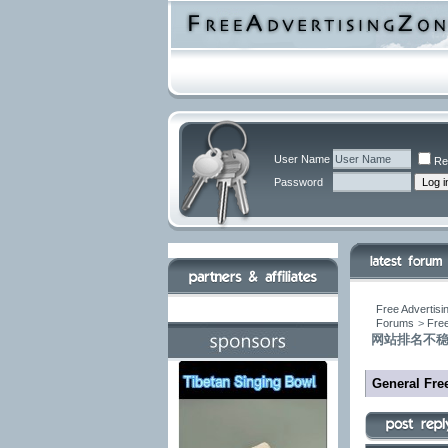
User Name
Re
Password
Free Advertisi
Forums
>
Free
网站排名不稳
General Free