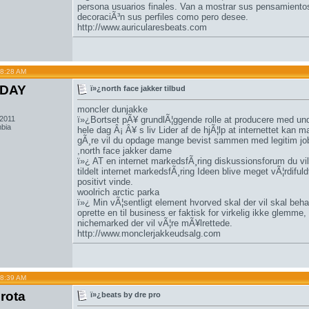
persona usuarios finales. Van a mostrar sus pensamient
decoraciÃ³n sus perfiles como pero desee.
http://www.auricularesbeats.com
08:28 AM
DAY
ï»¿north face jakker tilbud
moncler dunjakke
 2011
ï»¿Bortset pÃ¥ grundlÃ¦ggende rolle at producere med unde
mbia
hele dag Â¡ Â¥ s liv Lider af de hjÃ¦lp at internettet kan 
gÃ¸re vil du opdage mange bevist sammen med legitim job
,
north face jakker dame
ï»¿ AT en internet markedsfÃ¸ring diskussionsforum du vil
tildelt internet markedsfÃ¸ring Ideen blive meget vÃ¦rdifuldt
positivt vinde.
woolrich arctic parka
ï»¿ Min vÃ¦sentligt element hvorved skal der vil skal behan
oprette en til business er faktisk for virkelig ikke glemm
nichemarked der vil vÃ¦re mÃ¥lrettede.
http://www.monclerjakkeudsalg.com
08:39 AM
rota
ï»¿beats by dre pro