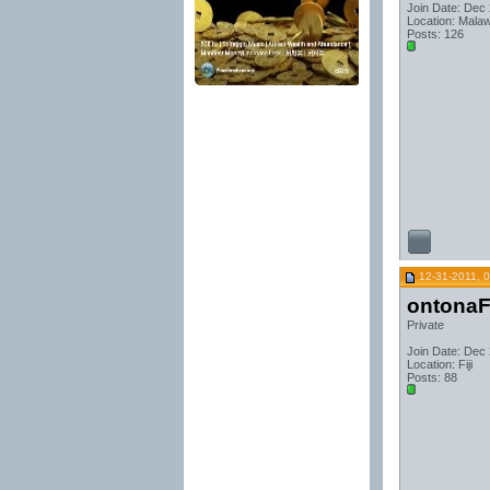
Join Date: Dec
Location: Malaw
Posts: 126
12-31-2011, 
ontonaF
Private
Join Date: Dec
Location: Fiji
Posts: 88