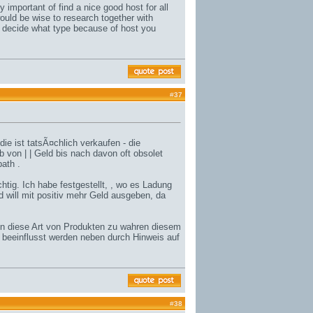
 important of find a nice good host for all
uld be wise to research together with
, decide what type because of host you
#
37
die ist tatsÃ¤chlich verkaufen - die
 von | | Geld bis nach davon oft obsolet
ath .
tig. Ich habe festgestellt, , wo es Ladung
will mit positiv mehr Geld ausgeben, da
ain diese Art von Produkten zu wahren diesem
v beeinflusst werden neben durch Hinweis auf
#
38