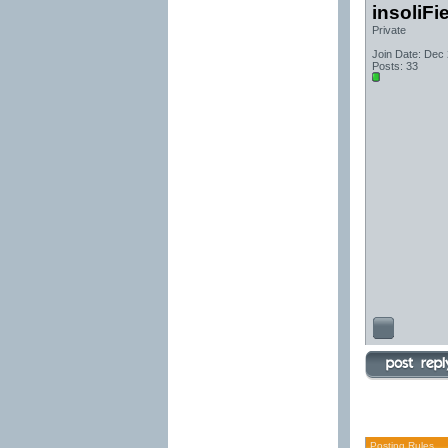
insoliFi
Private
Join Date: Dec
Posts: 33
Posting Rules