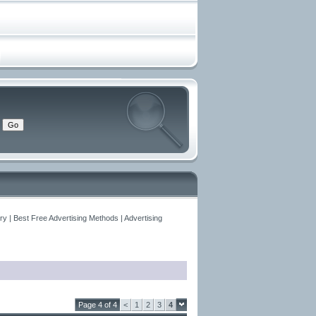
y | Best Free Advertising Methods | Advertising
Page 4 of 4
<
1
2
3
4