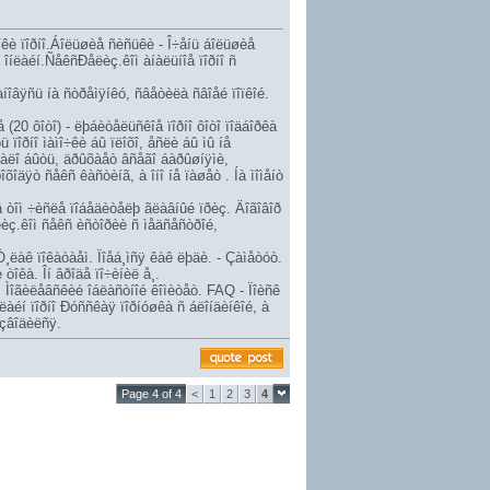
íêè ïîðíî.Áîëüøèå ñèñüêè - Î÷åíü áîëüøèå
 îíëàéí.ÑåêñÐåëèç.êîì àíàëüíîå ïîðíî ñ
îâÿñü íà ñòðåìÿíêó, ñâåòèëà ñâîåé ïîïêîé.
 (20 ôîòî) - ëþáèòåëüñêîå ïîðíî ôîòî ïîäáîðêà
ïîðíî ìàìî÷êè áû ïëîõî, åñëè áû ìû íå
 ñòàëî áûòü, äðûõàåò âñåãî áàðûøíÿìè,
îõîäÿò ñåêñ êàñòèíã, à îíî íå ïàøåò . Íà ìîìåíò
 â òîì ÷èñëå ïîáåäèòåëþ ãëàâíûé ïðèç. Äîãîâîð
èç.êîì ñåêñ èñòîðèè ñ ìåäñåñòðîé,
ëàê ïîêàòàåì. Ïîåá¸ìñÿ êàê ëþäè. - Çàìåòóò.
òîêà. Îí âðîäå ïî÷èíèë å¸.
Ì Ìîãèëåâñêèé îáëàñòíîé êîìèòåò. FAQ - Ïîèñê
àéí ïîðíî Ðóññêàÿ ïîðíóøêà ñ áëîíäèíêîé, à
èçâîäèëñÿ.
Page 4 of 4
<
1
2
3
4