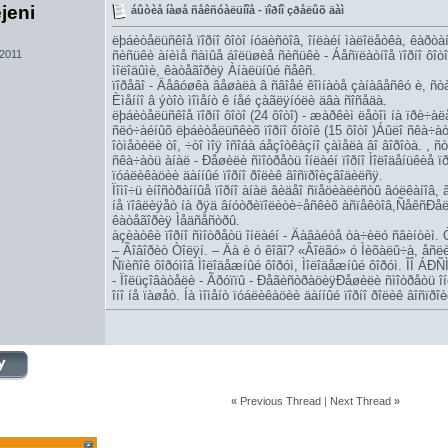
ejeni
áûòèå íàøå ñåêñóàëüíîå - ïîðíî çðåëûõ äàì
ëþáèòåëüñêîå ïîðíî ôîòî íóäèñòîâ, îíëàéí ìàëîëåòêà, êàðòà
 2011
ñèñüêè àíèìå ñàìûå áîëüøèå ñèñüêè - Áåñïëàòíîå ïîðíî ôîòî
ìîëîäûìè, êàòåãîðèÿ Àíàëüíûé ñåêñ.
ïîðåâî
- Äåâóøêà âåøàëà â ñâîåé êîìíàòå çàíàâåñêó è, ñòàí
Èìåííî â ýòîò ìîìåíò ê íåé çàãëÿíóëè äâà ñîñåäà.
ëþáèòåëüñêîå ïîðíî ôîòî (24 ôîòî) - æàðêèì ëåòîì íà ïðè÷àëå
ñëó÷àéíûõ ëþáèòåëüñêèõ ïîðíî ôîòîê (15 ôîòî )Áûëî ñêà÷àòü 
îòìåòèëè òî, ÷òî ìîÿ îñîáà áåçîòêàçíî çàìåëà âî âîðîòà. ,
ñêà÷àòü àíàë
- Ðåøèëè ñìîòðåòü îíëàéí ïîðíî Ìîëîäåíüêèå ïð
ïóáëèêàöèè äàííûé ïîðíî ðîëèê âîñïðîèçâîäèëñÿ.
Ïîìî÷ü èíîñòðàííûå ïîðíî àíàë âèäåî ñïåöèàëèñòû âóëêàíîâ,
íå ïîâëèÿåò íà ðÿä âíóòðèïîëèòè÷åñêèõ àñïåêòîâ,ÑåêñÐåë
êàòåãîðèÿ Ìåäñåñòðû.
àçèàòêè ïîðíî ñìîòðåòü îíëàéí
- Äàâàéòå òà÷èëó ñâèíòèì. Ò¸
– Ãîâîðèò Òîëÿí. – Äà è ó êîãî? «Âîëãó» ó Ìèõàëû÷à, åñëè 
Ñïèñîê ôîðóìîâ Ìîëîäåæíûé ôîðóì, Ìîëîäåæíûé ôîðóì. ÎÎ ÁÐÑ
- Ïîëüçîâàòåëè - Ãðóïïû - ÐåãèñòðàöèÿÐåøèëè ñìîòðåòü îíë
îíî íå ïàøåò. Íà ìîìåíò ïóáëèêàöèè äàííûé ïîðíî ðîëèê âîñïðî
«
Previous Thread
|
Next Thread
»