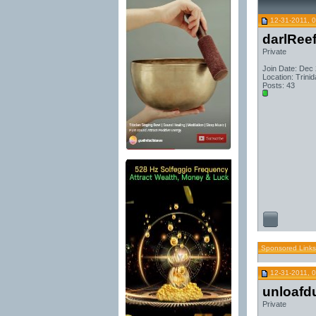
12-31-2011, 
darlRee
Private
Join Date: Dec
Location: Trini
Posts: 43
Sponsored Links
12-31-2011, 
unloafd
Private