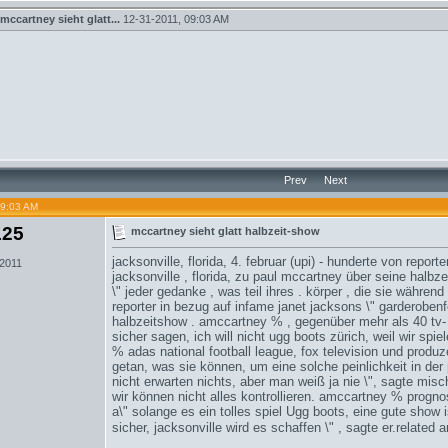
mccartney sieht glatt...
12-31-2011,
09:03 AM
Prev
Next
09:03 AM
125
mccartney sieht glatt halbzeit-show
jacksonville, florida, 4. februar (upi) - hunderte von repor
 2011
jacksonville , florida, zu paul mccartney über seine halbz
\" jeder gedanke , was teil ihres . körper , die sie währen
reporter in bezug auf infame janet jacksons \" garderobenf
halbzeitshow . amccartney % , gegenüber mehr als 40 tv-
sicher sagen, ich will nicht
ugg boots zürich
, weil wir spie
% adas national football league, fox television und produ
getan, was sie können, um eine solche peinlichkeit in der
nicht erwarten nichts, aber man weiß ja nie \", sagte mische
wir können nicht alles kontrollieren. amccartney % progno
a\" solange es ein tolles spiel
Ugg boots
, eine gute show 
sicher, jacksonville wird es schaffen \" , sagte er.related 