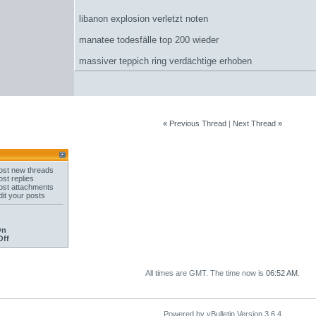
libanon explosion verletzt noten
manatee todesfälle top 200 wieder
massiver teppich ring verdächtige erhoben
«
Previous Thread
|
Next Thread
»
st new threads
st replies
st attachments
it your posts
On
Off
All times are GMT. The time now is
06:52 AM
.
Powered by vBulletin Version 3.6.4