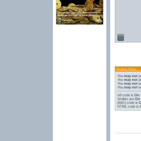
Posting Rules
You
may not
po
You
may not
po
You
may not
po
You
may not
ed
vB code
is
On
Smilies
are
On
[IMG]
code is
HTML code is