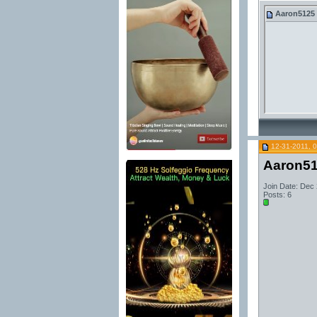
Aaron5125
12-31-2011, 
Aaron5
Join Date: Dec
Posts: 6