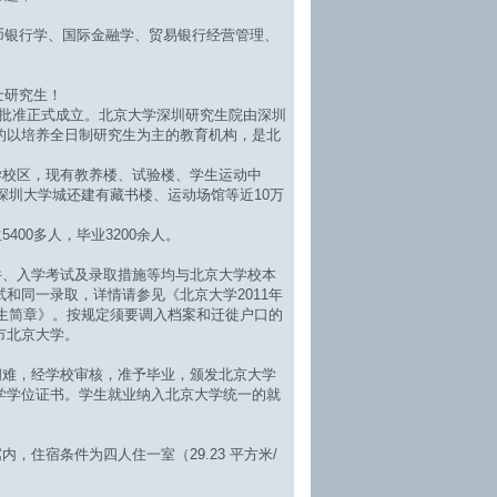
币银行学、国际金融学、贸易银行经营管理、
士研究生！
批准正式成立。北京大学深圳研究生院由深圳
的以培养全日制研究生为主的教育机构，是北
区，现有教养楼、试验楼、学生运动中
；深圳大学城还建有藏书楼、运动场馆等近10万
0多人，毕业3200余人。
入学考试及录取措施等均与北京大学校本
和同一录取，详情请参见《北京大学2011年
招生简章》。按规定须要调入档案和迁徙户口的
市北京大学。
，经学校审核，准予毕业，颁发北京大学
学学位证书。学生就业纳入北京大学统一的就
。
宿条件为四人住一室（29.23 平方米/