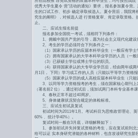
所在院校推 荐免试资格的应届本科毕业生，均可按照我院《
优秀大学生夏令 营”活动的通知》要求，报名参加夏令营。
生的口试工作、初步 确定录取候选人。夏令营后，我院将根
究生的阐明》，对候选人进 行资格复审、肯定录取资格。接
止。
二、应试生报名前提
报名参加全国统一考试，须相符下列条件：
1、拥戴中国共产党的引导，愿为社会主义现代化建设
2、考生的学历必须符合下列条件之一:
（1）国家承认学历的应届本科毕业生（一般应有学士
（2）拥有国家承认的大学本科毕业学历的人员（一般
（3）已获硕士学位或博士学位的职员。
（4）获得国家承认的大专毕业学历后，经由两年或两年
月1日， 下同）学习或工作的人员（只能以平等学力资格
（5）国家承认学历的成人高校应届本科毕业生（只能
3、以同等学力资格报考的考生，须在国家核心期刊上
（署名前2 位），通过初试后，须加试两门本科专业基本
4、春秋正常不超过40周岁。
5、身体健康状况契合规定的体检标准。
三、应试生初试及复试
初试时间为2011年1月。考试科目为思惟政管理论、英
60% 、统计学40%）。
复试时间一般在3月底，详细解释如下：
1、参加初试并失掉复试资格的考生，应在复试前到北
给可以证 实本身研究潜能的各种材料，包含攻读研究生阶