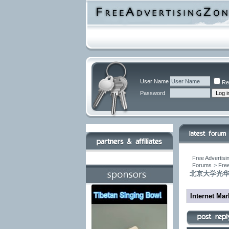
User Name
Re
Password
Free Advertisi
Forums
>
Free
北京大学光华
Internet Ma