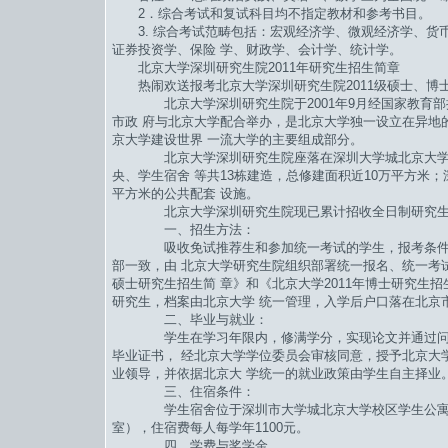
2．综合考试和复试科目均不指定教材和参考书目。
3. 综合考试范畴包括：宏观经济学、微观经济学、货
证券投资学、保险 学、财政学、会计学、统计学。
北京大学深圳研究生院2011年研究生招生简章
热闹欢送报考北京大学深圳研究生院2011级硕士、博
北京大学深圳研究生院于2001年9月经国家教育部
市政 府与北京大学配合举办，是北京大学独一设立在异地
京大学建设世界 一流大学的主要组成部分。
北京大学深圳研究生院座落在深圳大学城北京大学校
央、学生宿舍 等共13栋建造，总修建面积近10万平方米
平方米的公共配套 设施。
北京大学深圳研究生院现已累计招收全日制研究生540
一、招生方法：
吸收免试推荐生和参加统一考试的学生，报考条件、
部一致，由 北京大学研究生院组织部署统一报名、统一考试
硕士研究生招生简 章》和《北京大学2011年博士研究生
研究生，档案由北京大学 统一管理，入学后户口落在北京
二、毕业与就业：
学生在学习年限内，修满学分，实现论文并通过问难
毕业证书， 经北京大学学位委员会审核同意，授予北京大
业领导，并依据北京大 学统一的就业政策由学生自主择业
三、住宿条件：
学生宿舍位于深圳市大学城北京大学校区学生公寓内，住
室），住宿费每人每学年1100元。
四、学费与奖学金