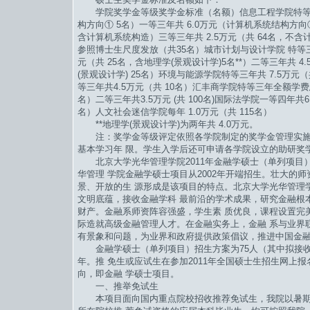
学院奖学金等级奖学金标准（名额）信息工程学院特等三年
构方向① 5名）一等三年共 6.0万元（计算机系统结构方向① 
含计算机系统构造）三等三年共 2.5万元（共 64名，不
参照博士生尺度发放（共35名）城市计划与设计学院 特等三年共
元（共 25名，含地理学(景观设计学)5名**）二等三年共 4
(景观设计学) 25名）环境与能源学院特等三年共 7.5万元（共
等三年共4.5万元（共 10名）汇丰商学院特等三年全额学费总
名）二等三年共3.5万元 (共 100名)国际法学院一等四年共6
名）人文社会迷信学院每年 1.0万元（共 115名）
**地理学(景观设计学)为两年共 4.0万元。
注：奖学金等级评定依照各学院制定的奖学金管理实施
基本学习年 限。学生入学后还可申请各学院设立的助研奖
北京大学光华管理学院2011年金融学硕士（单列项目
华管理 学院金融学硕士项目从2002年开端招生。壮大的
景、开放的生 源形成是该项目的特点。北京大学光华管理
文明底蕴，接收金融学科 最前沿的学术成果，研究金融根
财产。金融系师资阵容强盛，学生素 质优良，课程设置完
际造就高级金融管理人才。在金融实务上，金融 系与业界
有景象和问题，为业界和政府提供政策倡议，推进中国金融
金融学硕士（单列项目）招生方案为75人（其中拟接收
年。推 免生或应试生在参加2011年全国硕士生招生网上
向，即金融 学硕士项目。
一、推举免试生
本项目面向国内重点院校招收推荐免试生，我院以暑期