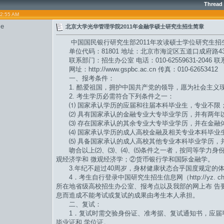
Thread
02:55 AM
se
北京大学光华管理学院2011年金融学硕士研究生招生简章
中国国民银行研究生部2011年攻读硕士学位研究生招
单位代码：81801 地址：北京市海淀区五道口成府路43号
联系部门：招生办公室 电话：010-62559631-2046 
网址：http://www.gspbc.ac.cn 传真：010-62653412
一、报考条件：
1. 酷爱祖国，拥护中国共产党的领导，愿为社会主义
2. 考生学历必需符合下列条件之一：
⑴ 国家承认学历的应届和往届本科毕业生，专业不限
⑵ 具有国家承认的金融专业大专毕业学历，并有两年
⑶ 存在国家承认的其余专业大专毕业学历，并在金融
⑷ 国家承认学历的成人高校金融及相关专业本科毕业
⑸ 具备国家承认的成人高校其他专业本科毕业学历，并
吻合以上⑵、⑶、⑷、⑸条件之一者，按同等学力身份
观经济学和 微观经济学；②货币银行学和国际金融学。
3.年纪不超过40周岁，身材健康状态合乎国度规定的
4．考生自行登录中国研究生招生信息网（http://yz. c
所在地省级高校招生办公室、报考点以及我部的网上布 告
息而造成不能考试或复试的成果由考生本人承担。
二、复试：
1．复试时需交验身份证、准考据、复试通知书，应届
毕业证和 学位证。