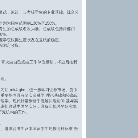
复试，以进一步考核学生的专业基础、综合分
为招生范围的130%至150%。
考生的总成绩名次为准。总成绩包括两部门，
0%。
理学院根据生源状况在复试前确定。
院划定收取。
。
，膏火由自己或由工作单位累赘，毕业后按我
理。
习后,
mk4 ghd
，进一步学习证券市场、货币
重要培养具有坚实金融学 理论基础和较高应
理学、现代计量剖析手腕解决理论问 题与实
能密切联系中国的实际，具备比拟强的研究能
研究机构的工作。
。
港澳台考生及本国留学生均按同样标准 缴