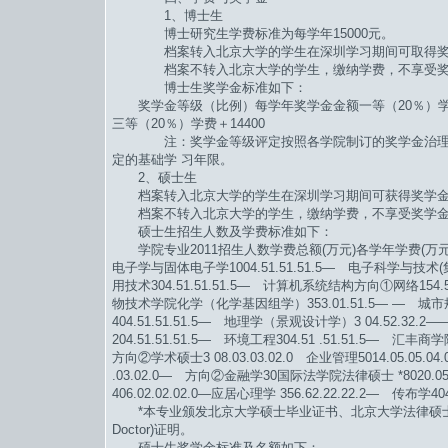
1、博士生
博士研究生学费标准为每学年15000元。
档案转入北京大学的学生在深圳学习期间可取得奖学
档案不转入北京大学的学生，缴纳学费，不享受奖
博士生奖学金标准如下：
奖学金等级（比例）每学年奖学金金额一等（20％）学费＋2
三等（20％）学费＋14400
注：奖学金等级评定按照各学院制订的奖学金治理实
定的基础学 习年限。
2、硕士生
档案转入北京大学的学生在深圳学习期间可获得奖学金(
档案不转入北京大学的学生，缴纳学费，不享受奖学
硕士生招生人数及学费标准如下：
学院专业2011招生人数学费总额(万元)各学年学费(万
电子学与固体电子学1004.51.51.51.5― 电子科学与技术(集
用技术304.51.51.51.5― 计算机系统结构方向①网络154.
物技术学院化学（化学基因组学）353.01.51.5― ―
404.51.51.51.5― 地理学（景观设计学）3 04.52.3
204.51.51.51.5― 环境工程304.51 .51.51.5― 汇丰
方向②学术硕士3 08.03.03.02.0 企业管理5014.05.05.
.03.02.0― 方向②金融学30国际法学院法律硕士 *8020.0
406.02.02.02.0―应居心理学 356.62.22.22.2―
*本专业颁发北京大学硕士毕业证书、北京大学法律硕士学位
Doctor)证明。
硕士生奖学金标准及名额如下：