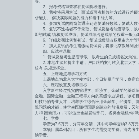
等。
2、报考资格审查将在复试阶段进行。
3、我校将采用笔试、面试或两者相兼的方式进行差额
析能力、 解决实际问题的能力和着手能力等。
4、参加复试的同窗普通应到达复试分数线，复试人数个别
5、复试不迭格者不予录取。复试及格者能否录取，以
即初试成 绩和复试成绩。复试成绩占总成绩的权重一般为3
6、详细差额比例和初试、复试成绩所占权重由光华管
7、加入复试的考生需缴纳复试费，将按北京教导测验
四、应试生录取
1. 复试及格考生是否录取，以考生的总成绩名次为准
2. 本地生源如提出申请，户口跟档案可转入北京大学
校有 关规定择业。
五、上课地点与学习方式
上课地点为北京大学校本部，全日制脱产学习，食宿自
六、课程设置及培养目标
入学新生经过扎实的管理学、经济学、金融学的基础练
金融、国际金融、金融工程等方向的高级专业课程。该项目
用技巧的专业人才，培养学生综合应用金融学、经济学、管
践问题的才能，使学生既懂得国际金融业的前沿发展，又
力和 翻新潜力，可以适应金融管理部门、各类金融机构和
七、学费
学费为7.6万元，分两年交清，其中每学年交纳3.8万元
本项目属单列名目，所有学生均需交纳学费。海内考生、
纳学费。