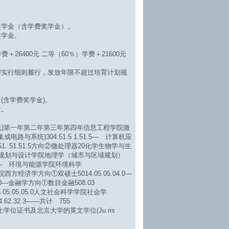
金（含学费奖学金）。
学金。
6400元 二等（60％）学费＋21600元
行细则履行，发放年限不超过培育计划规
含学费奖学金)。
金。
元)第一年第二年第三年第四年信息工程学院微
成电路与系统)304.51.5 1.51.5― 计算机应
51. 51.51.5方向②微处理器20化学生物学与生
 城市规划与设计学院地理学（城市与区域规划）
2.2―― 环境与能源学院环境科学
商学院西方经济学方向①双硕士5014.05.05.04.0―
04.0―金融学方向①数目金融508.03
5.05.05.05.0人文社会科学学院社会学
 传布学404.62.32.3――共计 755
证书及北京大学的英文学位(Ju ris