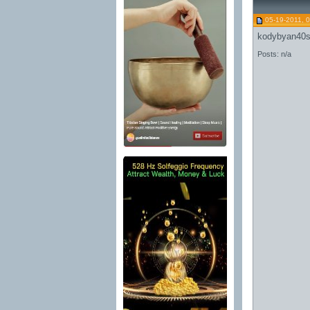
05-19-2011, 
kodybyan40
Posts: n/a