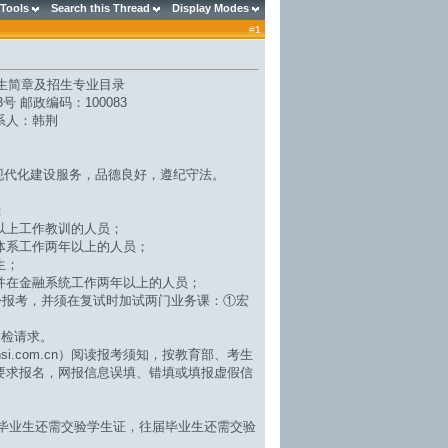
 Tools
Search this Thread
Display Modes
#
1
生简章及招生专业目录
 邮政编码：100083
联系人：韩荆
现代化建设服务，品德良好，遵纪守法。
；
以上工作教训的人员；
体系工作两年以上的人员；
生；
在金融系统工作两年以上的人员；
报考，并须在复试时加试两门业务课：①宏
体检请求。
hsi.com.cn）阅读报考须知，按教育部、考生
要求报名，网报信息误填、错填或填报虚假信
毕业生还需交验学生证，往届毕业生还需交验