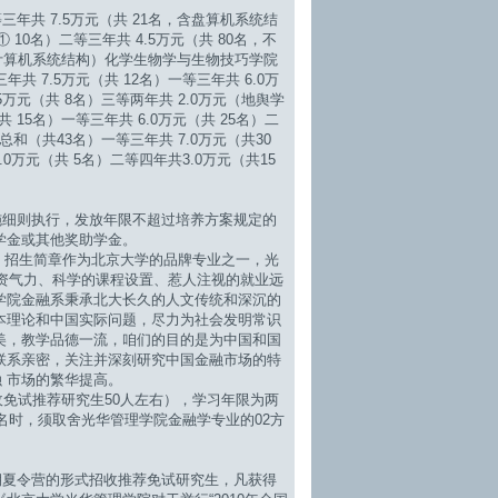
共 7.5万元（共 21名，含盘算机系统结
10名）二等三年共 4.5万元（共 80名，不
含计算机系统结构）化学生物学与生物技巧学院
 7.5万元（共 12名）一等三年共 6.0万
.5万元（共 8名）三等两年共 2.0万元（地舆学
 15名）一等三年共 6.0万元（共 25名）二
和（共43名）一等三年共 7.0万元（共30
.0万元（共 5名）二等四年共3.0万元（共15
细则执行，发放年限不超过培养方案规定的
学金或其他奖助学金。
）招生简章作为北京大学的品牌专业之一，光
师资气力、科学的课程设置、惹人注视的就业远
学院金融系秉承北大长久的人文传统和深沉的
本理论和中国实际问题，尽力为社会发明常识
美，教学品德一流，咱们的目的是为中国和国
联系亲密，关注并深刻研究中国金融市场的特
 市场的繁华提高。
免试推荐研究生50人左右），学习年限为两
报名时，须取舍光华管理学院金融学专业的02方
夏令营的形式招收推荐免试研究生，凡获得