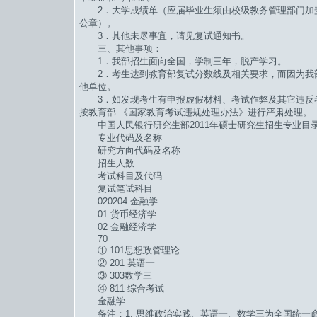
2．大学成绩单（应届毕业生须由校级教务管理部门加盖
公章）。
3．其他未尽事宜，请见复试通知书。
三、其他事项：
1．我部招生面向全国，学制三年，脱产学习。
2．考生达到教育部复试分数线及相关要求，而因为我部
他单位。
3．如发现考生有申报虚假材料、考试作弊及其它违反
按教育部 《国家教育考试违规处理办法》进行严肃处理。
中国人民银行研究生部2011年硕士研究生招生专业目
专业代码及名称
研究方向代码及名称
招生人数
考试科目及代码
复试笔试科目
020204 金融学
01 货币经济学
02 金融经济学
70
① 101思想政管理论
② 201 英语一
③ 303数学三
④ 811 综合考试
金融学
备注：1. 思维政治实践、英语一、数学三为全国统一