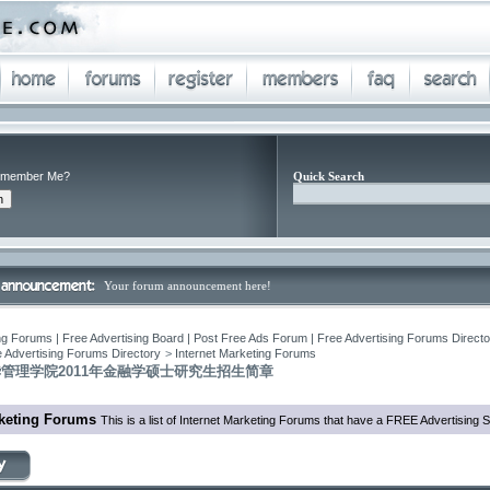
member Me?
Quick Search
Your forum announcement here!
ng Forums | Free Advertising Board | Post Free Ads Forum | Free Advertising Forums Director
 Advertising Forums Directory
>
Internet Marketing Forums
管理学院2011年金融学硕士研究生招生简章
rketing Forums
This is a list of Internet Marketing Forums that have a FREE Advertising S