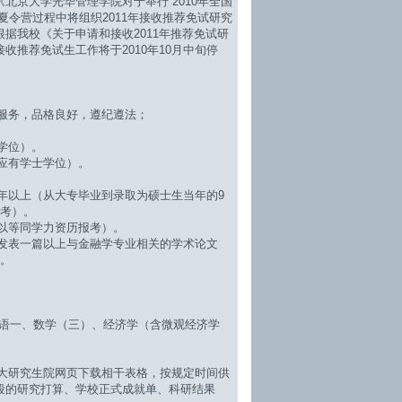
北京大学光华管理学院对于举行“2010年全国
夏令营过程中将组织2011年接收推荐免试研究
据我校《关于申请和接收2011年推荐免试研
收推荐免试生工作将于2010年10月中旬停
服务，品格良好，遵纪遵法；
学位）。
应有学士学位）。
以上（从大专毕业到录取为硕士生当年的9
报考）。
以等同学力资历报考）。
发表一篇以上与金融学专业相关的学术论文
课。
语一、数学（三）、经济学（含微观经济学
大研究生院网页下载相干表格，按规定时间供
段的研究打算、学校正式成就单、科研结果