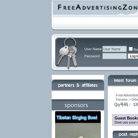
User Name
Re
Password
Free Advertisi
Forums
>
Othe
Qq号码： 1261
Guest Books
Dont use your r