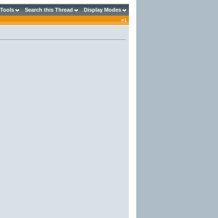
 Tools
Search this Thread
Display Modes
#
1